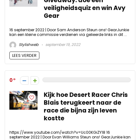
Giveaway: doe een
veiligheidsquiz en win Avy
Gear
16 september 2022 | Door Sam Anderson Steun ons! GearJunkie
kan een kleine commissie verdienen via gelieerde links in dit ...
Stylishweb
september 19, 2022
LEES VERDER
0
Kijk hoe Desert Racer Chris
Blais terugkeert naar de
race die bijna zijn leven
kostte
https://www.youtube.com/watch?v=Uc00KGiZY18 16
september 2022 | Door Evan Williams Steun ons! GearJunkie kan