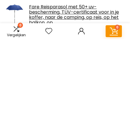
Fare Reisparasol met 50+ uv-
bescherming, TÜV-certificaat voor in je
koffer, naar de camping, op reis, op het
balkon, op…
0
0
€
48.33
Vergelijken
Over ons
Parasols-zonwering.nl is een moderne alles-in-één
prijsvergelijkings- en beoordelingswebsite die de beste deals
biedt. De kans dat jij jouw ideale parasol niet hier vind is klein