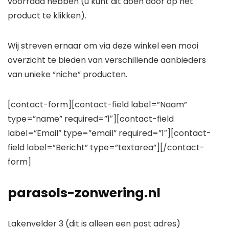
voorraad hebben (u kunt dit doen door op het
product te klikken).
Wij streven ernaar om via deze winkel een mooi
overzicht te bieden van verschillende aanbieders
van unieke “niche” producten.
[contact-form][contact-field label=”Naam”
type=”name” required=”1″][contact-field
label=”Email” type=”email” required=”1″][contact-
field label=”Bericht” type=”textarea”][/contact-
form]
parasols-zonwering.nl
Lakenvelder 3 (dit is alleen een post adres)