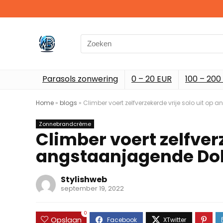
Search
for:
Parasols zonwering
0 – 20 EUR
100 – 200
Home
»
blogs
»
Climber voert zelfverzekerde vrije solo uit o
Zonnebrandcrème
Climber voert zelfverz
angstaanjagende Do
Stylishweb
september 19, 2022
0
Opslaan