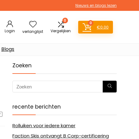
Nieuws en blogs lezen
0
0
€
0.00
Login
Vergelijken
verlanglijst
Blogs
Zoeken
recente berichten
Rolluiken voor iedere kamer
Faction Skis ontvangt B Corp-certificering