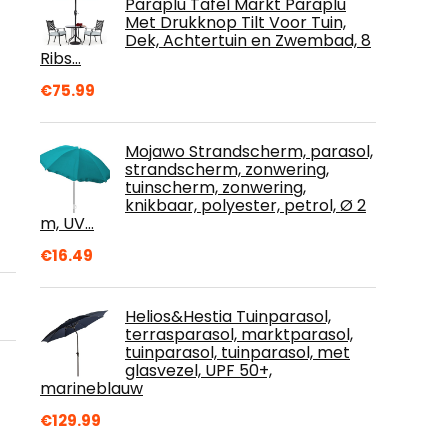
Paraplu Tafel Markt Paraplu
Met Drukknop Tilt Voor Tuin,
Dek, Achtertuin en Zwembad, 8
Ribs…
€
75.99
Mojawo Strandscherm, parasol,
strandscherm, zonwering,
tuinscherm, zonwering,
knikbaar, polyester, petrol, Ø 2
m, UV…
€
16.49
Helios&Hestia Tuinparasol,
terrasparasol, marktparasol,
tuinparasol, tuinparasol, met
glasvezel, UPF 50+,
marineblauw
€
129.99