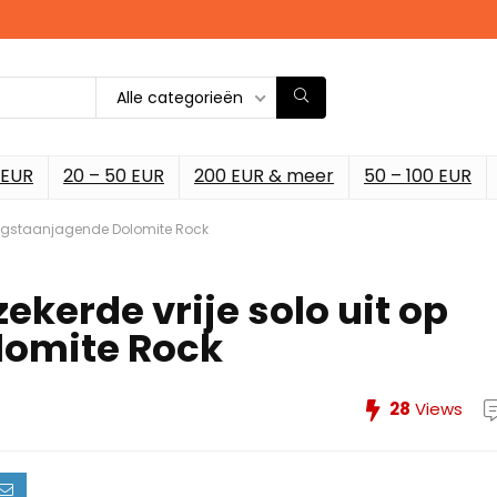
Alle categorieën
 EUR
20 – 50 EUR
200 EUR & meer
50 – 100 EUR
p angstaanjagende Dolomite Rock
ekerde vrije solo uit op
lomite Rock
28
Views