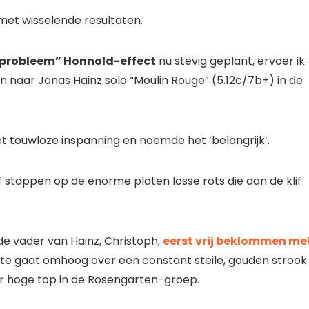
 met wisselende resultaten.
probleem” Honnold-effect
nu stevig geplant, ervoer ik
en naar Jonas Hainz solo “Moulin Rouge” (5.12c/7b+) in de
t touwloze inspanning en noemde het ‘belangrijk’.
n of stappen op de enorme platen losse rots die aan de klif
e vader van Hainz, Christoph,
eerst vrij beklommen me
oute gaat omhoog over een constant steile, gouden strook
 hoge top in de Rosengarten-groep.