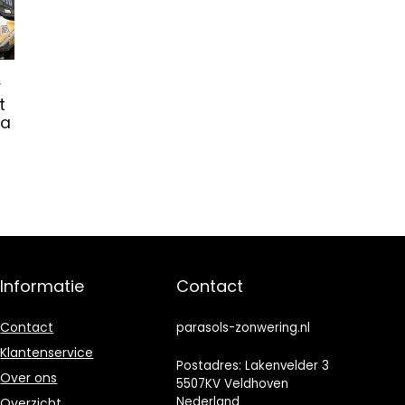
r
t
na
Informatie
Contact
Contact
parasols-zonwering.nl
Klantenservice
Postadres: Lakenvelder 3
Over ons
5507KV Veldhoven
Nederland
Overzicht