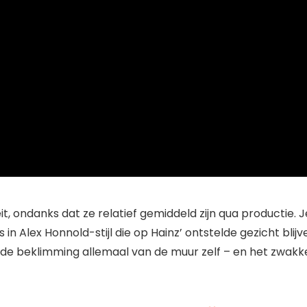
, ondanks dat ze relatief gemiddeld zijn qua productie. J
in Alex Honnold-stijl die op Hainz’ ontstelde gezicht blijv
de beklimming allemaal van de muur zelf – en het zwakk