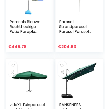
Parasols Blauwe
Parasol
Rechthoekige
Strandparasol
Patio Paraplu
Parasol Parasol
Outdoor
Tuinparasols 6.6Ft
Tafelparaplu,
/ 2m Vierkante
Perfect Voor Tuin,
Patio
€
445.78
€
204.63
Tuin, Strand
Tuintafelparaplu,
Commercieel
Perfect voor
Evenement
Outdoor…
vidaXL Tuinparasol
RANSENERS