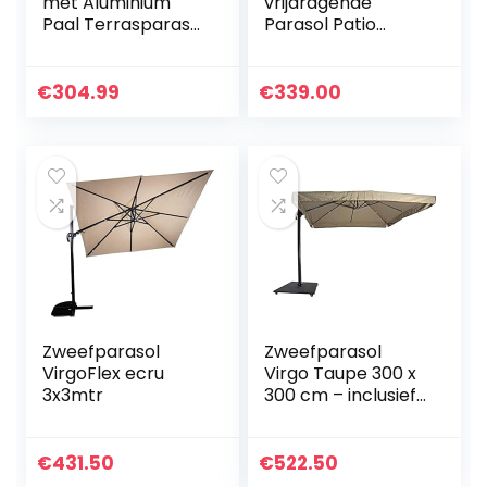
met Aluminium
vrijdragende
Paal Terrasparasol
Parasol Patio
Parasol
Paraplu
Zonnescherm
Zonnescherm,
Zonwering
Vierkante 270 x
€
304.99
€
339.00
Tuinparasols
270cm, Frame
Terrasparasols
aluminium/staal,
Parasols…
Polyester met UV…
Zweefparasol
Zweefparasol
VirgoFlex ecru
Virgo Taupe 300 x
3x3mtr
300 cm – inclusief
zware parasolvoet
€
431.50
€
522.50