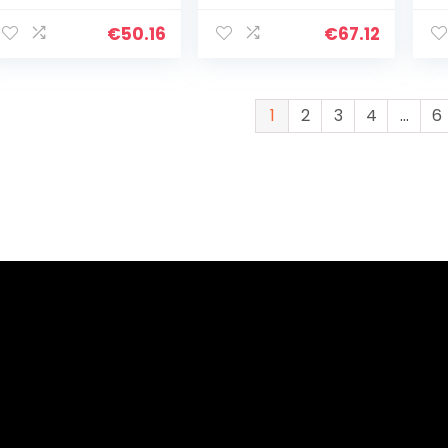
vo
st
€
50.16
€
67.12
pa
zo
pr
1
2
3
4
…
6