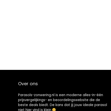
Over ons
Parasols-zonwering.nl is een moderne alles-in-één
prijsvergelijkings- en beoordelingswebsite die de
beste deals biedt. De kans dat jij jouw ideale parasol
niet hier vind is klein