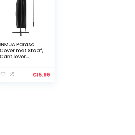
INMUA Parasol
Cover met Staaf,
Cantilever
Paraplu Cover
voor Parasol 2 tot
3 M Waterdicht
€
15.99
Winddicht Zware
Patio…