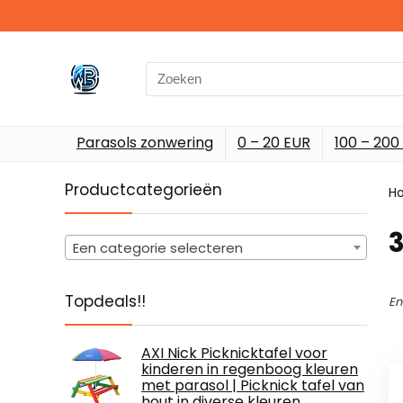
Search
for:
Parasols zonwering
0 – 20 EUR
100 – 200
Productcategorieën
H
‎
Een categorie selecteren
Topdeals!!
En
AXI Nick Picknicktafel voor
kinderen in regenboog kleuren
met parasol | Picknick tafel van
hout in diverse kleuren