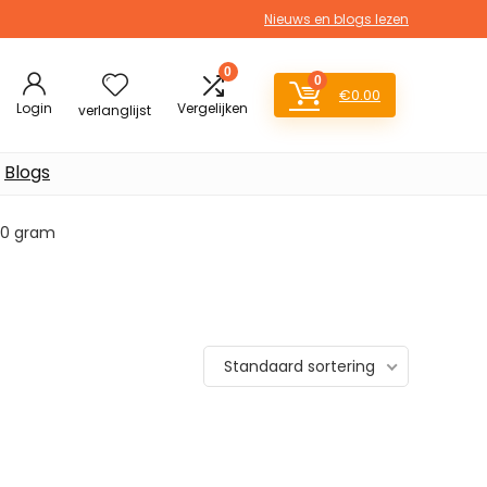
Nieuws en blogs lezen
0
0
€
0.00
Login
Vergelijken
verlanglijst
Blogs
390 gram
Standaard sortering