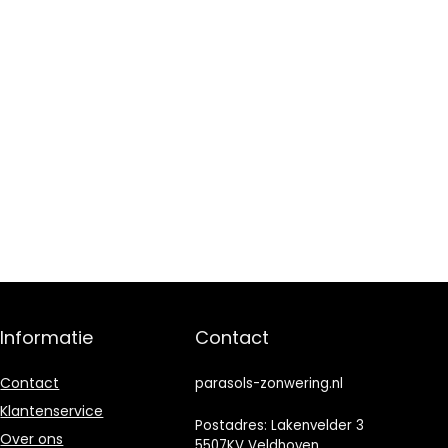
Informatie
Contact
Contact
parasols-zonwering.nl
Klantenservice
Postadres: Lakenvelder 3
Over ons
5507KV Veldhoven