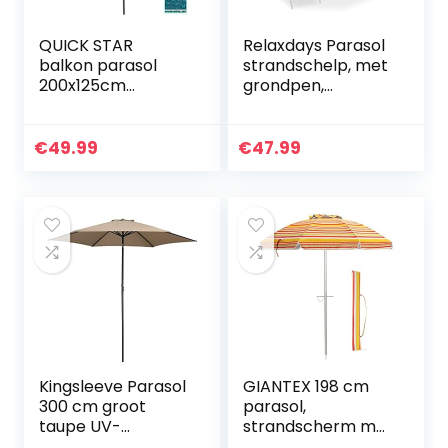
QUICK STAR
Relaxdays Parasol
balkon parasol
strandschelp, met
200x125cm
grondpen,
balkonscherm
draagtas, UV-
rechthoekig
bescherming 50,
knikbaar grijs
HxD: 210x175cm,
€
49.99
€
47.99
tuinscherm UV
2in1 strandscherm,
oranje
Kingsleeve Parasol
GIANTEX 198 cm
300 cm groot
parasol,
taupe UV-
strandscherm met
bescherming 50+
verankering,