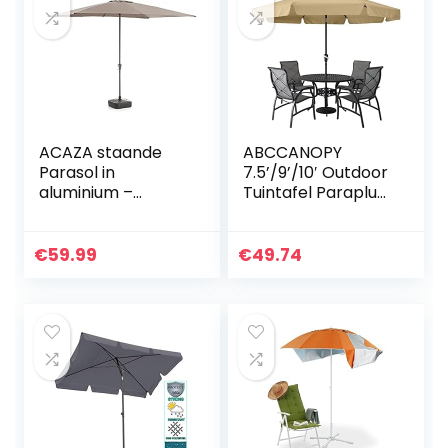
ACAZA staande
ABCCANOPY
Parasol in
7.5’/9’/10′ Outdoor
aluminium –
Tuintafel Paraplu
Stokparasol van
Terras Paraplu
200×300 cm –
Markt Paraplu Met
taupe
Drukknop Tilt Voor
€
59.99
€
49.74
Tuin, Dek…