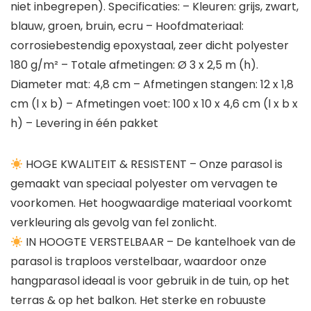
niet inbegrepen). Specificaties: – Kleuren: grijs, zwart,
blauw, groen, bruin, ecru – Hoofdmateriaal:
corrosiebestendig epoxystaal, zeer dicht polyester
180 g/m² – Totale afmetingen: Ø 3 x 2,5 m (h).
Diameter mat: 4,8 cm – Afmetingen stangen: 12 x 1,8
cm (l x b) – Afmetingen voet: 100 x 10 x 4,6 cm (l x b x
h) – Levering in één pakket
HOGE KWALITEIT & RESISTENT – Onze parasol is
gemaakt van speciaal polyester om vervagen te
voorkomen. Het hoogwaardige materiaal voorkomt
verkleuring als gevolg van fel zonlicht.
IN HOOGTE VERSTELBAAR – De kantelhoek van de
parasol is traploos verstelbaar, waardoor onze
hangparasol ideaal is voor gebruik in de tuin, op het
terras & op het balkon. Het sterke en robuuste