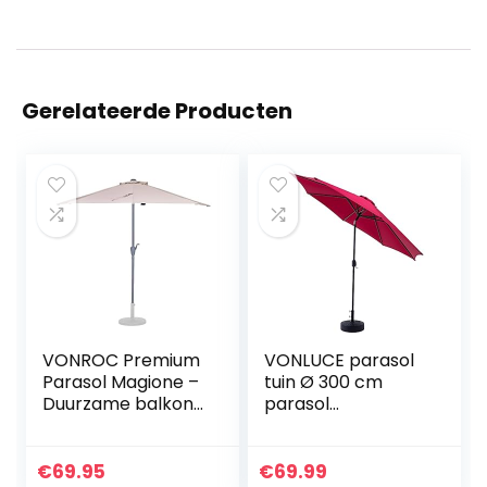
Gerelateerde Producten
VONROC Premium
VONLUCE parasol
Parasol Magione –
tuin Ø 300 cm
Duurzame balkon
parasol
parasol – Halfrond
kantelbaar zon
270x135cm – UV
scherm balkon
werend doek –
paraplu bruin /
€
69.95
€
69.99