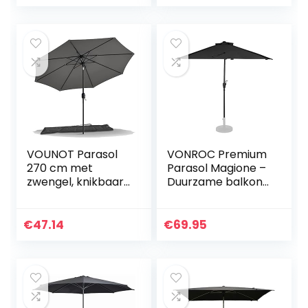
Beige – Incl…
rood / blauw tuin
canvas 10 ft wind…
VOUNOT Parasol
VONROC Premium
270 cm met
Parasol Magione –
zwengel, knikbaar,
Duurzame balkon
zonwering, uv-
parasol – Halfrond
bescherming,
270x135cm – UV
balkonscherm,
werend doek –
€
47.14
€
69.95
tuinscherm
Antraciet/Zwart –
marktscherm
Incl…
met…