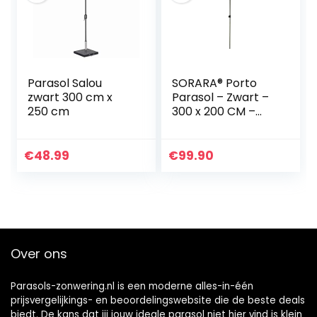
Parasol Salou
SORARA® Porto
zwart 300 cm x
Parasol – Zwart –
250 cm
300 x 200 CM –
Kantelbaar
€
48.99
€
99.90
Over ons
Parasols-zonwering.nl is een moderne alles-in-één
prijsvergelijkings- en beoordelingswebsite die de beste deals
biedt. De kans dat jij jouw ideale parasol niet hier vind is klein