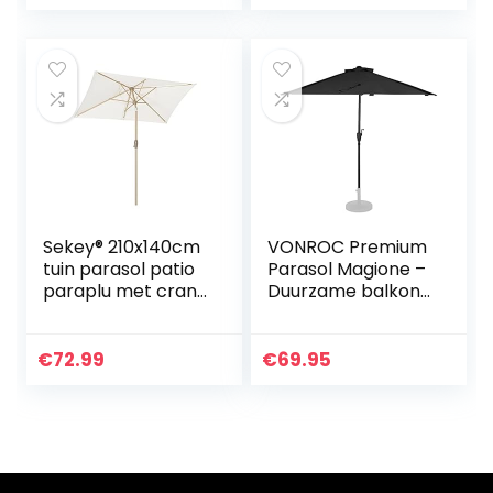
Stabiel Tuin Terras
Schaduw Strand
Beige
Parasol
Sekey® 210x140cm
VONROC Premium
tuin parasol patio
Parasol Magione –
paraplu met crank
Duurzame balkon
& kantelen
parasol – Halfrond
zonnebrandcrème
270x135cm – UV
upf 50+ rechthoek
werend doek –
€
72.99
€
69.95
crème
Antraciet/Zwart –
Incl…