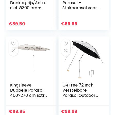
Donkergrijs/Antra
Parasol –
ciet Ø300 cm +
Stokparasol voor
Parasolvoet 25 kg
op het terras,
+ Parasolhoes
strand, zwembad
ecc. – Vierkante
€
89.50
€
69.99
Parasol met
opdraaisysteem –
250 x…
Kingsleeve
G4Free 72 Inch
Dubbele Parasol
Verstelbare
460×270 cm Extra
Parasol Outdoor
Groot met
Parasol Handvat
Zwengel UV-
Ondersteuning
bescherming 40+
Tuin Onderdak
€
119.95
€
99.99