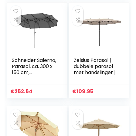
schakelaar…
Schneider Salerno,
Zelsius Parasol |
Parasol, ca. 300 x
dubbele parasol
150 cm,
met handslinger |
rechthoekig. 300 x
460×270 cm |
150 x 220 cm,
marktscherm |
Antraciet
voor balkon en
€
252.64
€
109.95
tuin