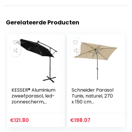
Gerelateerde Producten
KESSER® Aluminium
Schneider Parasol
zweefparasol, led-
Tunis, naturel, 270
zonnescherm,
x 150 cm
afdekking met
rechthoekig, 742-
zwengel, uv-
02, frame staal,
bescherming,
bekleding
€
121.80
€
198.07
aluminium met
polyester, 5,8 kg
aan/uit-