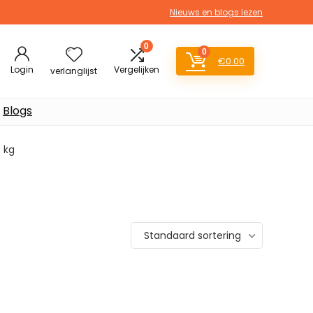
Nieuws en blogs lezen
0
0
€
0.00
Login
Vergelijken
verlanglijst
Blogs
5 kg
Standaard sortering