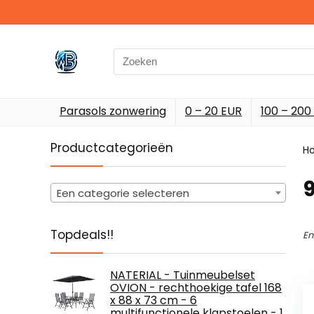
Search
for:
Parasols zonwering
0 – 20 EUR
100 – 200
Productcategorieën
H
‎
Een categorie selecteren
Topdeals!!
En
NATERIAL - Tuinmeubelset
OVION - rechthoekige tafel 168
x 88 x 73 cm - 6
multifunctionele klapstoelen - 1