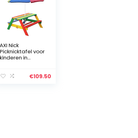
AXI Nick
Picknicktafel voor
kinderen in
regenboog
kleuren met
parasol | Picknick
€
109.50
tafel van hout in
diverse kleuren