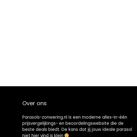
Over ons
Parasols-zonwering.nl is een moderne alles-in-één
prijsvergelijkings- en beoordelingswebsite die de
beste deals biedt. De kans dat jij jouw ideale parasol
niet hier vind is klein