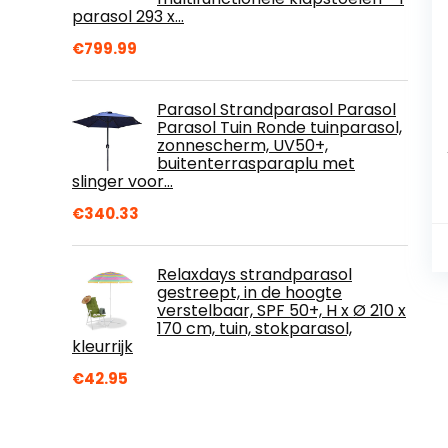
parasol 293 x…
€
799.99
Parasol Strandparasol Parasol
Parasol Tuin Ronde tuinparasol,
zonnescherm, UV50+,
buitenterrasparaplu met
slinger voor…
€
340.33
Relaxdays strandparasol
gestreept, in de hoogte
verstelbaar, SPF 50+, H x Ø 210 x
170 cm, tuin, stokparasol,
kleurrijk
€
42.95