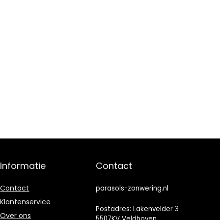
Informatie
Contact
Contact
parasols-zonwering.nl
Klantenservice
Postadres: Lakenvelder 3
Over ons
5507KV Veldhoven