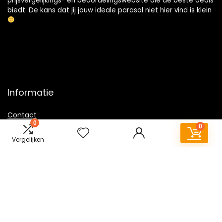
prijsvergelijkings- en beoordelingswebsite die de beste deals
biedt. De kans dat jij jouw ideale parasol niet hier vind is klein
Informatie
Contact
0
0
Klantenservice
Vergelijken
Over ons
Overzicht
Onze webshops
Vacature
Blogs
Privacybeleid