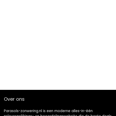
Over ons
Parasols-zonwering.nl is een moderne alles-in-één