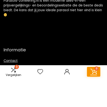
Parasols-zonwering.nl is een moderne alles-in-één
prijsvergelijkings- en beoordelingswebsite die de beste deals
biedt. De kans dat jij jouw ideale parasol niet hier vind is klein
Informatie
Contact
Klantenservice
0
0
Over ons
Vergelijken
Overzicht
Onze webshops
Vacature
Blogs