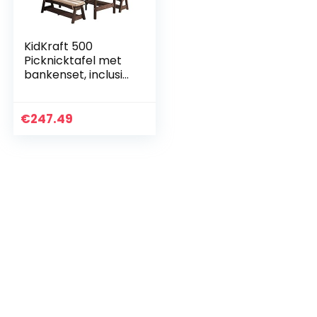
KidKraft 500
Picknicktafel met
bankenset, inclusief
kussens en parasol,
kindermeubilair,
havermout met wit
€
247.49
gestreept