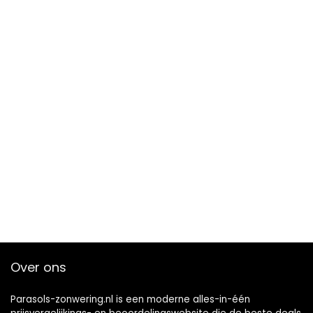
Over ons
Parasols-zonwering.nl is een moderne alles-in-één