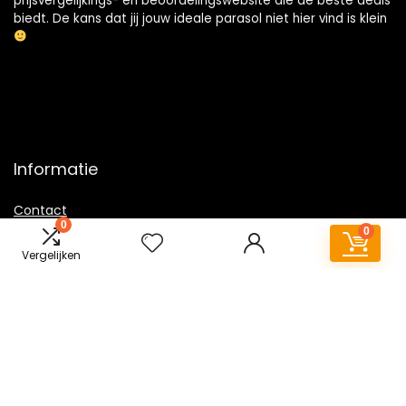
prijsvergelijkings- en beoordelingswebsite die de beste deals
biedt. De kans dat jij jouw ideale parasol niet hier vind is klein
Informatie
Contact
0
0
Klantenservice
Vergelijken
Over ons
Overzicht
Onze webshops
Vacature
Blogs
Privacybeleid