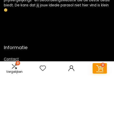
prijsvergelijkings- en beoordelingswebsite die de beste deals
biedt. De kans dat jij jouw ideale parasol niet hier vind is klein
Informatie
Contact
0
0
Klantenservice
Vergelijken
Over ons
Overzicht
Onze webshops
Vacature
Blogs
Privacybeleid