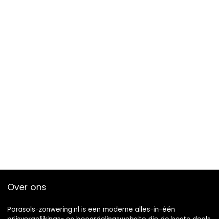
Over ons
Parasols-zonwering.nl is een moderne alles-in-één