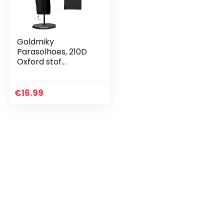
Goldmiky
Parasolhoes, 210D
Oxford stof
waterdichte
parasol Cantilever
Paraplu Cover met
€
16.99
Rits Waterdicht,
Winddicht…