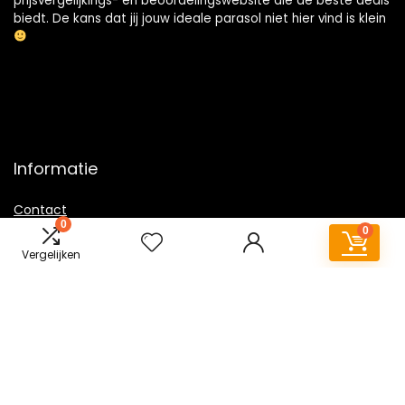
prijsvergelijkings- en beoordelingswebsite die de beste deals
biedt. De kans dat jij jouw ideale parasol niet hier vind is klein
Informatie
Contact
0
0
Klantenservice
Vergelijken
Over ons
Overzicht
Onze webshops
Vacature
Blogs
Privacybeleid