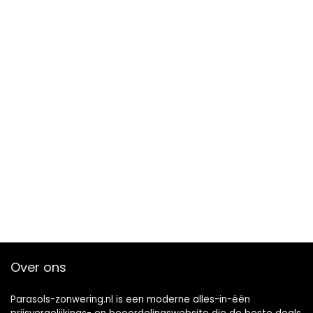
Over ons
Parasols-zonwering.nl is een moderne alles-in-één