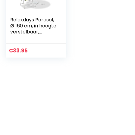
Relaxdays Parasol,
Ø 160 cm, in hoogte
verstelbaar,
knikbaar, uv-
bescherming,
polyester, staal,
€
33.95
ronde
strandparasol…