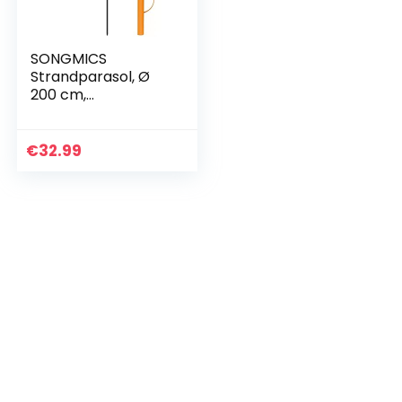
SONGMICS
Strandparasol, Ø
200 cm,
tuinparasol, UV-
bescherming tot
UPF 50+, buigbaar,
€
32.99
bescherming
tegen de zon,
draagbaar…