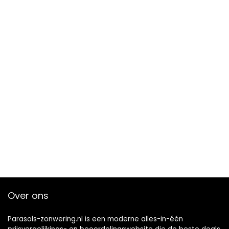
Over ons
Parasols-zonwering.nl is een moderne alles-in-één