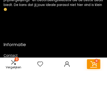
prijsvergelijkings- en beoordelingswebsite die de beste deals
biedt. De kans dat jij jouw ideale parasol niet hier vind is klein
Informatie
Contact
0
0
Klantenservice
Vergelijken
Over ons
Overzicht
Onze webshops
Vacature
Blogs
Privacybeleid