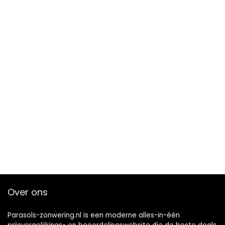
Over ons
Parasols-zonwering.nl is een moderne alles-in-één