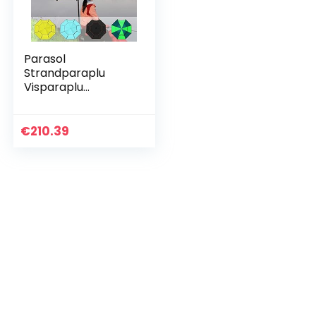
Parasol
Strandparaplu
Visparaplu
Zonnescherm
Paraplu’s –
Multifunctionele
€
210.39
parasolparasol
voor buiten, voor
kamperen…