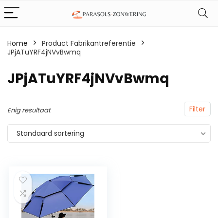
Home
Product Fabrikantreferentie
JPjATuYRF4jNVvBwmq
‎JPjATuYRF4jNVvBwmq
Filter
Enig resultaat
Standaard sortering