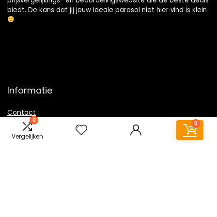
prijsvergelijkings- en beoordelingswebsite die de beste deals
biedt. De kans dat jij jouw ideale parasol niet hier vind is klein
Informatie
Contact
0
0
Klantenservice
Vergelijken
Over ons
Overzicht
Onze webshops
Vacature
Blogs
Privacybeleid