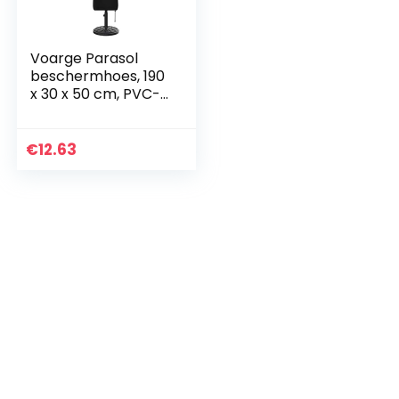
Voarge Parasol
beschermhoes, 190
x 30 x 50 cm, PVC-
coating met
ritssluiting, outdoor
afdekking voor
€
12.63
parasol, paraplu…