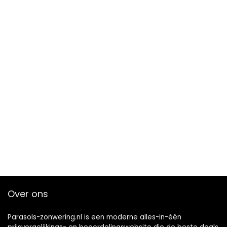
Over ons
Parasols-zonwering.nl is een moderne alles-in-één