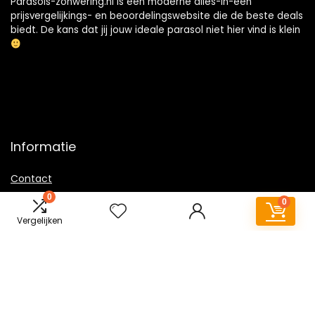
Parasols-zonwering.nl is een moderne alles-in-één
prijsvergelijkings- en beoordelingswebsite die de beste deals
biedt. De kans dat jij jouw ideale parasol niet hier vind is klein
Informatie
Contact
Klantenservice
0
0
Over ons
Vergelijken
Overzicht
Onze webshops
Vacature
Blogs