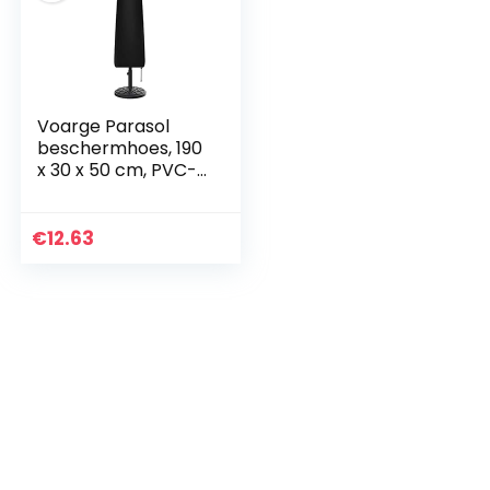
Voarge Parasol
beschermhoes, 190
x 30 x 50 cm, PVC-
coating met
ritssluiting, outdoor
afdekking voor
€
12.63
parasol, paraplu…